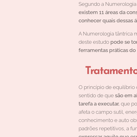
Segundo a Numerologia T
existem 11 áreas da con
conhecer quais dessas á
A Numerologia tântrica 
deste estudo
pode se to
ferramentas práticas do 
Tratamento
O princípio de equilíbri
sentido de que
são em a
tarefa a executar,
que pod
afeta o campo sutil, ene
conhecimento e auto obs
padrões repetitivos, a f
expressar aquilo que es