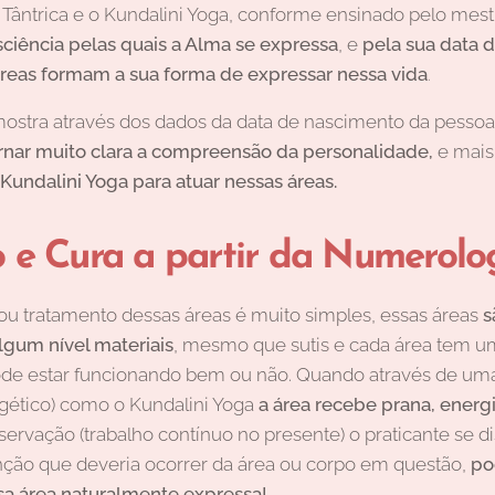
ântrica e o Kundalini Yoga, conforme ensinado pelo mestr
sciência pelas quais a Alma se expressa
, e
pela sua data 
reas formam a sua forma de expressar nessa vida
.
mostra através dos dados da data de nascimento da pesso
rnar muito clara a compreensão da personalidade,
e mais
Kundalini Yoga para atuar nessas áreas.
 e Cura a partir da Numerolog
o ou tratamento dessas áreas é muito simples, essas áreas
s
lgum nível materiais
, mesmo que sutis e cada área tem 
e estar funcionando bem ou não. Quando através de uma p
rgético) como o Kundalini Yoga
a área recebe prana, energi
ervação (trabalho contínuo no presente) o praticante se d
unção que deveria ocorrer da área ou corpo em questão,
pod
sa área naturalmente expressa!