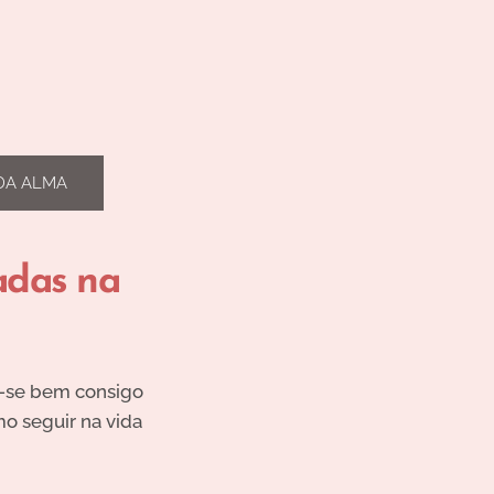
DA ALMA
adas na
e-se bem consigo
o seguir na vida