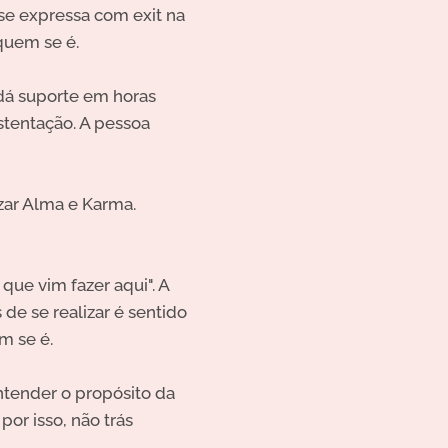
se expressa com exit na
quem se é.
 dá suporte em horas
stentação. A pessoa
zar Alma e Karma.
que vim fazer aqui". A
de se realizar é sentido
m se é.
ntender o propósito da
or isso, não trás