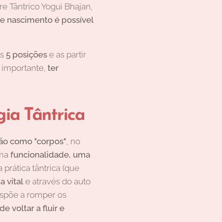
e Tântrico Yogui Bhajan,
de nascimento é possível
as
5 posições
e as partir
 importante,
ter
ia Tântrica
ão como "corpos"
, no
uma
funcionalidade, uma
rática tântrica (que
a vital
e através do auto
ispõe a romper os
e voltar a fluir e