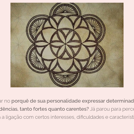
ar no
porquê de sua personalidade expressar determinad
dências, tanto fortes quanto carentes?
Já parou para perc
 a ligação com certos interesses, dificuldades e caracterí