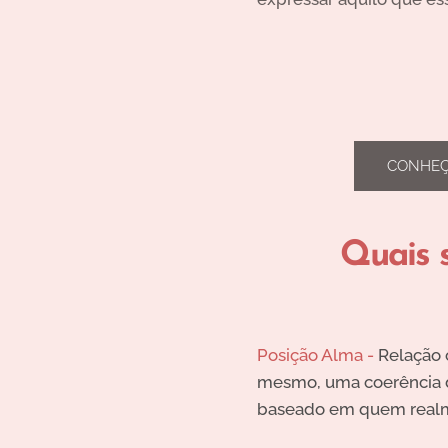
CONHEÇ
Quais 
Posição Alma -
Relação 
mesmo, uma coerência d
baseado em quem realm