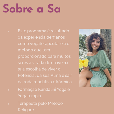
Sobre a Sa
Este programa é resultado
da experiência de 7 anos
como yogatêrapeuta, e é o
método que tem
proporcionado para muitos
seres a virada de chave na
sua escolha de viver o
Potencial da sua Alma e sair
da roda repetitiva e kármica.
Formação Kundalini Yoga e
Yogaterapia
Terapêuta pelo Método
Religare