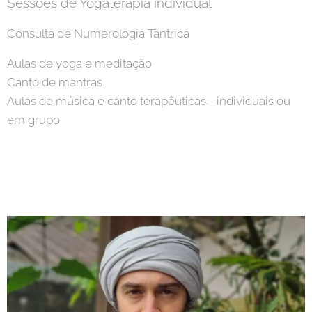
Sessões de Yogaterapia individual
Consulta de Numerologia Tântrica
Aulas de yoga e meditação
Canto de mantras
Aulas de música e canto terapêuticas - individuais ou
em grupo