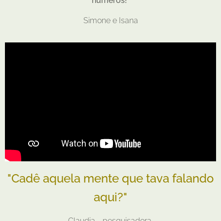
números!"
Simone e Isana
"Cadê aquela mente que tava falando
aqui?"
Claudia - pesquisadora