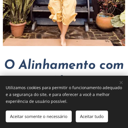
O Alinhamento com
sua Alma é o
Utilizamos cookies para permitir o funcionamento adequado
e a segurança do site, e para oferecer a você a melhor
alinhamento que
experiência de usuário possível.
vai trazer Luz a
Aceitar somente o necessário
Aceitar tudo