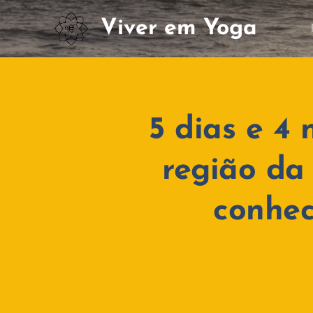
Viver em Yoga
5 dias e 4 
região da
conhec