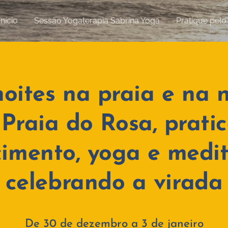
Início
Sessão Yogaterapia Sabrina Yoga
Pratique pel
noites na praia e na
 Praia do Rosa, prati
imento, yoga e medi
celebrando a virada
De 30 de dezembro a 3 de janeiro