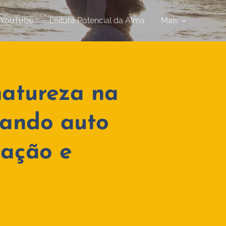
o YouTube
Leitura Potencial da Alma
Mais
 natureza na
cando auto
tação e