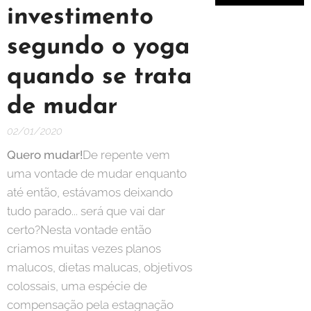
investimento
segundo o yoga
quando se trata
de mudar
02/01/2020
Quero mudar!
De repente vem
uma vontade de mudar enquanto
até então, estávamos deixando
tudo parado... será que vai dar
certo?Nesta vontade então
criamos muitas vezes planos
malucos, dietas malucas, objetivos
colossais, uma espécie de
compensação pela
estagnação