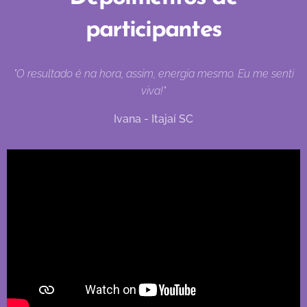
participantes
"O resultado é na hora, assim, energia mesmo. Eu me senti
viva!"
Ivana - Itajaí SC