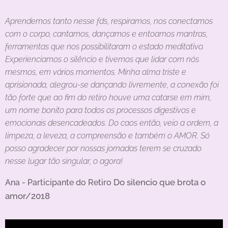
Aprendemos tanto nesse fds, respiramos, nos conectamos
com o corpo, cantamos, dançamos e entoamos mantras,
ferramentas que nos possibilitaram o estado meditativo.
Experienciamos o silêncio e tivemos que lidar com nós
mesmos, em vários momentos. Minha alma triste e
aprisionada, alegrou-se dançando livremente, a conexão foi
tão forte que ao fim do retiro houve uma catarse em mim,
um nome bonito para todos os processos digestivos e
emocionais desencadeados. Do caos então, veio a ordem, a
limpeza, a leveza, a compreensão e também o AMOR. Só
posso agradecer por nossas jornadas terem se cruzado
nesse lugar tão singular, o agora! 🙏🏻
Do silencio que brota o
Ana - Participante do Retiro
amor/2018