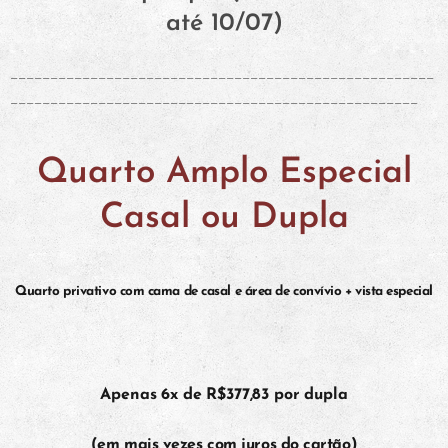
até 10/07)
_____________________________________________________
___________________________________________________
Quarto Amplo Especial
Casal ou Dupla
Quarto privativo com cama de casal e área de convívio + vista especial
Apenas 6x de R$377,83 por dupla
(em mais vezes com juros do cartão)